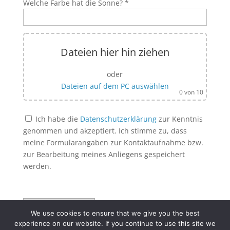
Welche Farbe hat die Sonne? *
Dateien hier hin ziehen
oder
Dateien auf dem PC auswählen
0
von 10
Ich habe die
Datenschutzerklärung
zur Kenntnis
genommen und akzeptiert. Ich stimme zu, dass
meine Formularangaben zur Kontaktaufnahme bzw.
zur Bearbeitung meines Anliegens gespeichert
werden.
Bitte lasse dieses Feld leer.
Bitte lasse dieses Feld leer.
We use cookies to ensure that we give you the best
A
experience on our website. If you continue to use this site we
l