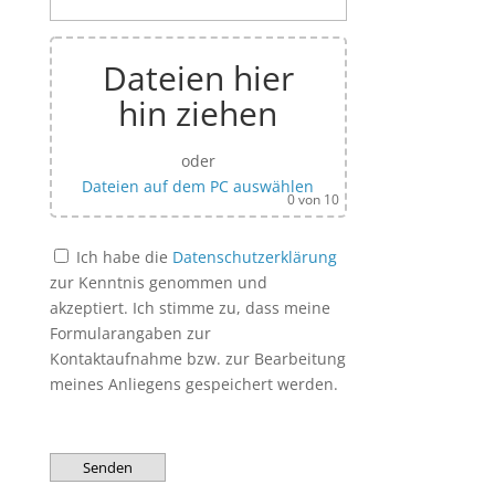
Dateien hier
hin ziehen
oder
Dateien auf dem PC auswählen
0
von 10
Ich habe die
Datenschutzerklärung
zur Kenntnis genommen und
akzeptiert. Ich stimme zu, dass meine
Formularangaben zur
Kontaktaufnahme bzw. zur Bearbeitung
meines Anliegens gespeichert werden.
Bitte lasse dieses Feld leer.
Bitte lasse dieses Feld leer.
A