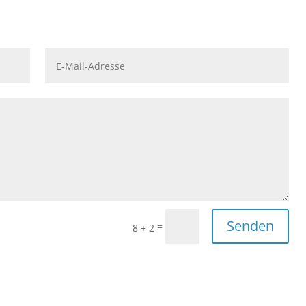
Senden
=
8 + 2