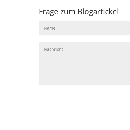
Frage zum Blogartickel
A
l
t
e
r
n